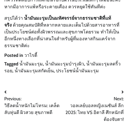
หากมีอาการแพ้หรือระคายเคือง ควรหยุดใช้ทันทีค่ะ
สรุปได้ว่า
น้ำมันมะรุมเป็นมหัศจรรย์จากธรรมชาติที่แท้
จริง
ด้วยคุณสมบัติที่หลากหลายและเต็มไปด้วยสารอาหารที่
เป็นประโยชน์ต่อทั้งผิวพรรณและสุขภาพโดยรวม ทำให้เป็น
อีกหนึ่งทางเลือกที่น่าสนใจสำหรับผู้ที่มองหาสกินแคร์จาก
ธรรมชาติค่ะ
Posted in
วาไรตี้
Tagged
น้ำมันมะรุม
,
น้ำมันมะรุมบำรุงผิว
,
น้ำมันมะรุมลดริ้ว
รอย
,
น้ำมันมะรุมสกัดเย็น
,
ประโยชน์น้ำมันมะรุม
Post
Previous:
Next:
navigation
วิธีลดน้ำหนักไม่โทรม: เคล็ด
วอลเลย์บอลหญิงเนชันส์ ลีก
ลับหุ่นดี ผิวสวย สุขภาพดี
2025: ไทย VS อิตาลี ศึกหนักที่
ต้องจับตา!