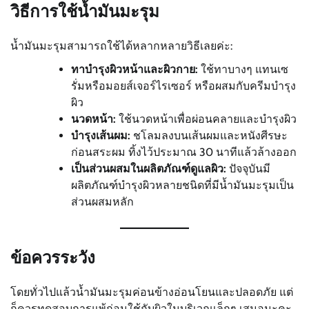
วิธีการใช้น้ำมันมะรุม
น้ำมันมะรุมสามารถใช้ได้หลากหลายวิธีเลยค่ะ:
ทาบำรุงผิวหน้าและผิวกาย:
ใช้ทาบางๆ แทนเซ
รั่มหรือมอยส์เจอร์ไรเซอร์ หรือผสมกับครีมบำรุง
ผิว
นวดหน้า:
ใช้นวดหน้าเพื่อผ่อนคลายและบำรุงผิว
บำรุงเส้นผม:
ชโลมลงบนเส้นผมและหนังศีรษะ
ก่อนสระผม ทิ้งไว้ประมาณ 30 นาทีแล้วล้างออก
เป็นส่วนผสมในผลิตภัณฑ์ดูแลผิว:
ปัจจุบันมี
ผลิตภัณฑ์บำรุงผิวหลายชนิดที่มีน้ำมันมะรุมเป็น
ส่วนผสมหลัก
ข้อควรระวัง
โดยทั่วไปแล้วน้ำมันมะรุมค่อนข้างอ่อนโยนและปลอดภัย แต่
ก็ควรทดสอบการแพ้ก่อนใช้กับผิวในบริเวณเล็กๆ เสมอนะคะ