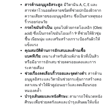
สารต้านอนุมูลอิสระสูง:
มีวิตามิน A, C, E และ
สารฟลาโวนอยด์หลายชนิดที่ช่วยปกป้องผิวจาก
ความเสียหายของอนุมูลอิสระ ซึ่งเป็นสาเหตุของ
ริ้วรอยก่อนวัย
กรดไขมันจำเป็น:
อุดมไปด้วยกรดโอเลอิก (Oleic
acid) ซึ่งเป็นกรดไขมันโอเมก้า 9 ที่ช่วยให้ผิวชุ่ม
ชื้น เนียนนุ่ม และเสริมสร้างเกราะป้องกันผิวให้
แข็งแรง
คุณสมบัติต้านการอักเสบและต้านเชื้อ
แบคทีเรีย:
เหมาะสำหรับผิวแพ้ง่าย ผิวที่เป็นสิว
หรือมีอาการอักเสบ ช่วยลดรอยแดงและการ
ระคายเคือง
ช่วยเรื่องลดเลือนริ้วรอยและจุดด่างดำ:
สารต้าน
อนุมูลอิสระและวิตามินช่วยกระตุ้นการสร้างคอ
ลลาเจน ทำให้ผิวดูอ่อนเยาว์และลดเลือนรอย
หมองคล้ำ
บำรุงเส้นผมและหนังศีรษะ:
สามารถใช้นวดหนัง
ศีรษะเพื่อช่วยลดรังแคและบำรุงเส้นผมให้แข็ง