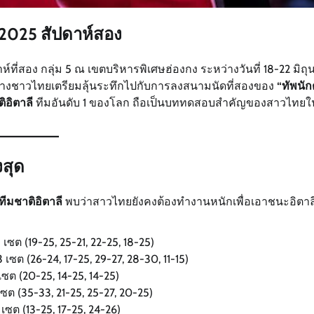
 2025 สัปดาห์สอง
ห์ที่สอง กลุ่ม 5 ณ เขตบริหารพิเศษฮ่องกง ระหว่างวันที่ 18-22 มิถ
 ลูกยางชาวไทยเตรียมลุ้นระทึกไปกับการลงสนามนัดที่สองของ
“ทัพนั
ิอิตาลี
ทีมอันดับ 1 ของโลก ถือเป็นบททดสอบสำคัญของสาวไทยใ
งสุด
ทีมชาติอิตาลี
พบว่าสาวไทยยังคงต้องทำงานหนักเพื่อเอาชนะอิตาล
3 เซต (19-25, 25-21, 22-25, 18-25)
 เซต (26-24, 17-25, 29-27, 28-30, 11-15)
เซต (20-25, 14-25, 14-25)
 เซต (35-33, 21-25, 25-27, 20-25)
 เซต (13-25, 17-25, 24-26)