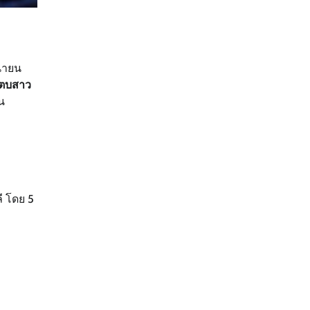
ุนายน
กตบสาว
น
ี โดย 5