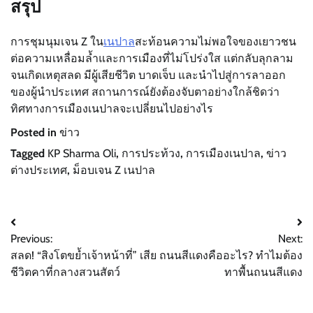
สรุป
การชุมนุมเจน Z ใน
เนปาล
สะท้อนความไม่พอใจของเยาวชน
ต่อความเหลื่อมล้ำและการเมืองที่ไม่โปร่งใส แต่กลับลุกลาม
จนเกิดเหตุสลด มีผู้เสียชีวิต บาดเจ็บ และนำไปสู่การลาออก
ของผู้นำประเทศ สถานการณ์ยังต้องจับตาอย่างใกล้ชิดว่า
ทิศทางการเมืองเนปาลจะเปลี่ยนไปอย่างไร
Posted in
ข่าว
Tagged
KP Sharma Oli
,
การประท้วง
,
การเมืองเนปาล
,
ข่าว
ต่างประเทศ
,
ม็อบเจน Z เนปาล
Post
Previous:
Next:
navigation
สลด! “สิงโตขย้ำเจ้าหน้าที่” เสีย
ถนนสีแดงคืออะไร? ทำไมต้อง
ชีวิตคาที่กลางสวนสัตว์
ทาพื้นถนนสีแดง