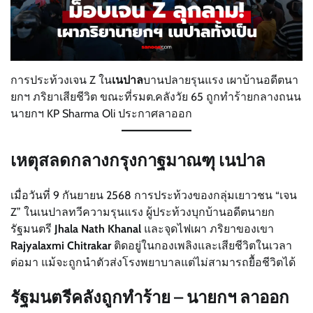
การประท้วงเจน Z ใน
เนปาล
บานปลายรุนแรง เผาบ้านอดีตนา
ยกฯ ภริยาเสียชีวิต ขณะที่รมต.คลังวัย 65 ถูกทำร้ายกลางถนน
นายกฯ KP Sharma Oli ประกาศลาออก
เหตุสลดกลางกรุงกาฐมาณฑุ เนปาล
เมื่อวันที่ 9 กันยายน 2568 การประท้วงของกลุ่มเยาวชน “เจน
Z” ในเนปาลทวีความรุนแรง ผู้ประท้วงบุกบ้านอดีตนายก
รัฐมนตรี
Jhala Nath Khanal
และจุดไฟเผา ภริยาของเขา
Rajyalaxmi Chitrakar
ติดอยู่ในกองเพลิงและเสียชีวิตในเวลา
ต่อมา แม้จะถูกนำตัวส่งโรงพยาบาลแต่ไม่สามารถยื้อชีวิตได้
รัฐมนตรีคลังถูกทำร้าย – นายกฯ ลาออก