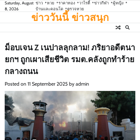
Skip
Saturday, August
ข่าว
หวย
ราคาทอง
วาไรตี้
ข่าวกีฬา
ผู้หญิง
8, 2026
บ้านและคอนโด
ตรวจหวย
to
ข่าววันนี้ ข่าวสนุก
content
ม็อบเจน Z เนปาลลุกลาม! ภริยาอดีตนา
ยกฯ ถูกเผาเสียชีวิต รมต.คลังถูกทำร้าย
กลางถนน
Posted on
11 September 2025
by
admin