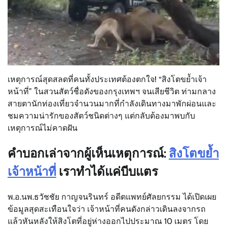
เหตุการณ์สุดสลดที่คนทั้งประเทศต้องตกใจ! “สิงโตขย้ำเจ้า
หน้าที่” ในสวนสัตว์ชื่อดังของกรุงเทพฯ จนเสียชีวิต ท่ามกลาง
สายตานักท่องเที่ยวจำนวนมากที่กำลังเดินทางมาพักผ่อนและ
ชมความน่ารักของสัตว์ชนิดต่างๆ แต่กลับต้องมาพบกับ
เหตุการณ์ไม่คาดฝัน
คำบอกเล่าจากผู้เห็นเหตุการณ์:
สิงโตขย้ำ
เจ้าหน้าที่
เราทำได้แค่บีบแตร
พ.อ.นพ.ธวัชชัย กาญจนรินทร์ อดีตแพทย์ศัลยกรรม ได้เปิดเผย
ข้อมูลสุดสะเทือนใจว่า เจ้าหน้าที่คนดังกล่าวเดินลงจากรถ
แล้วหันหลังให้สิงโตที่อยู่ห่างออกไปประมาณ 10 เมตร โดย