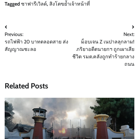
Tagged
ซาฟารีเวิลด์
,
สิงโตขย้ำเจ้าหน้าที่
Post
Previous:
Next:
navigation
รถไฟฟ้า 20 บาทตลอดสาย ส่ง
ม็อบเจน Z เนปาลลุกลาม!
สัญญาณชะลอ
ภริยาอดีตนายกฯ ถูกเผาเสีย
ชีวิต รมต.คลังถูกทำร้ายกลาง
ถนน
Related Posts