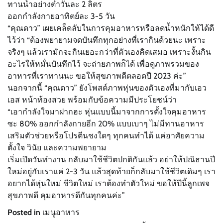
ทานน้ำอย่างต่ำวันละ 2 ลิตร
ออกกำลังกายอาทิตย์ละ 3-5 วัน
“คุณดาว” เผยเคล็ดลับในการคุมอาหารหรือลดน้ำหนักให้ได้ดี
ไว้ว่า “ต้องพยายามจดบันทึกทุกอย่างที่เรากินด้วยนะ เพราะ
จริงๆ แล้วเรามักจะกินเยอะกว่าที่ตัวเองคิดเสมอ เพราะงั้นกิน
อะไรให้หมั่นบันทึกไว้ จะถ่ายภาพก็ได้ เพื่อดูภาพรวมของ
อาหารที่เราทานนะ ขอให้สุขภาพดีตลอดปี 2023 ค่ะ”
นอกจากนี้ “คุณดาว” ยังโพสต์ภาพหุ่นของตัวเองที่มากับเอว
เอส หน้าท้องสวย พร้อมกับข้อความมีประโยชน์ว่า
“เอากำลังใจมาฝากฮะ หุ่นแบบนี้มาจากการตั้งใจคุมอาหาร
ซะ 80% ออกกำลังกายอีก 20% แบบเบาๆ ไม่มีทานอาหาร
เสริมตัวช่วยหรือโปรตีนชงใดๆ ทุกคนทำได้ แค่อาศัยความ
ตั้งใจ วินัย และความพยายาม
เริ่มเปิดวันทำงาน กลับมาใช้ชีวิตปกติกันแล้ว อย่าให้ปณิธานปี
ใหม่อยู่กับเราแค่ 2-3 วัน แล้วสุดท้ายก็กลับมาใช้ชีวิตเดิมๆ เรา
อยากได้หุ่นใหม่ ชีวิตใหม่ เราต้องทำตัวใหม่ ขอให้ปีนี้ลูกเพจ
สุขภาพดี คุมอาหารดีกันทุกคนค่ะ”
Posted in
เมนูอาหาร