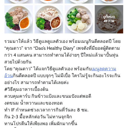
รวมมาให้แล้ว วิธีดูแลดูแลตัวเอง พร้อมเมนูกินดีตลอดปี โดย
“คุณดาว” จาก “Dao’s Healthy Diary” เพจดังที่มียอดผู้ติดตาม
กว่า 4 แสนคน สามารถทำตามได้ง่ายๆ ปีใหม่แล้วมาปั้นหุ่น
สวยไปด้วยกัน
โดย “คุณดาว” ได้แจกวิธีดูแลตัวเอง พร้อมกับ
เมนูลดความ
อ้วน
กินดีตลอดปี แบบจุกๆ ไม่มีเบื่อ ใครไม่รู้จะกินอะไรจะกิน
อย่างไร สามารถทำตามได้เลยค่ะ
#วิธีคุมอาหารเบื้องต้น
ควบคุมคาร์บ กินข้าวแป้งและขนมปังแต่พอดี
งดขนม น้ำหวานและของทอด
ทำ IF กำหนดช่วงเวลาการกินที่วันละ 8 ชม.
กิน 2-3 มื้อหลักต่อวัน ไม่ทานจุกจิก
ทานโปรตีนให้เพียงพอ เพิ่มผักมากขึ้น