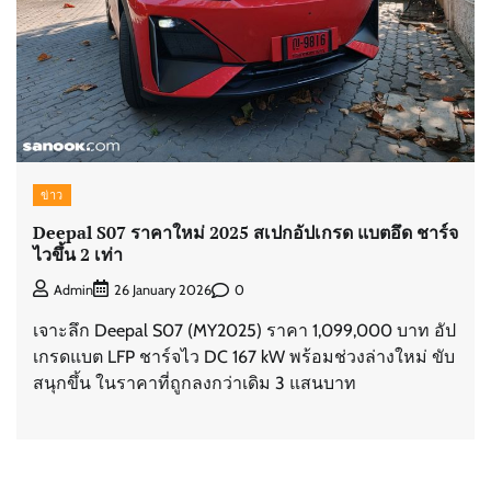
ข่าว
Deepal S07 ราคาใหม่ 2025 สเปกอัปเกรด แบตอึด ชาร์จ
ไวขึ้น 2 เท่า
0
Admin
26 January 2026
เจาะลึก Deepal S07 (MY2025) ราคา 1,099,000 บาท อัป
เกรดแบต LFP ชาร์จไว DC 167 kW พร้อมช่วงล่างใหม่ ขับ
สนุกขึ้น ในราคาที่ถูกลงกว่าเดิม 3 แสนบาท