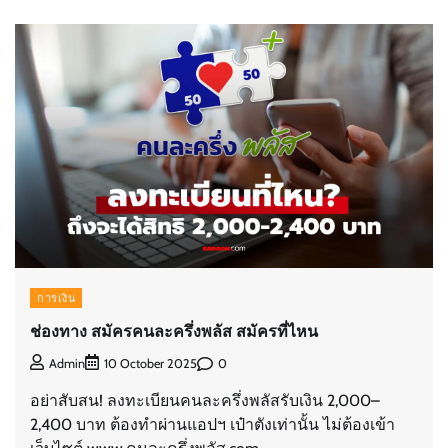
การเงิน
ช่องทาง สมัครคนละครึ่งพลัส สมัครที่ไหน
0
Admin
10 October 2025
อย่าสับสน! ลงทะเบียนคนละครึ่งพลัสรับเงิน 2,000–
2,400 บาท ต้องทำผ่านแอปฯ เป๋าตังเท่านั้น ไม่ต้องเข้า