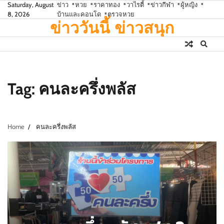
Skip
Saturday, August
ข่าว
หวย
ราคาทอง
วาไรตี้
ข่าวกีฬา
ผู้หญิง
8, 2026
บ้านและคอนโด
ตรวจหวย
to
ข่าววันนี้ ข่าวสนุก
content
Tag:
คนละครึ่งพลัส
Home
คนละครึ่งพลัส