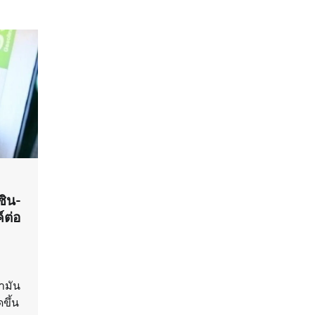
ซิน-
์ต่อ
ำมัน
ขึ้น