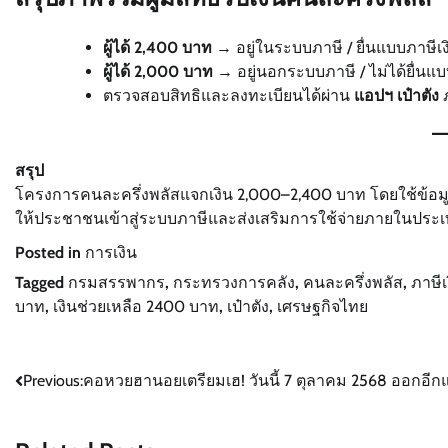
ผู้ได้ 2,400 บาท
→ อยู่ในระบบภาษี / ยื่นแบบภาษีเง
ผู้ได้ 2,000 บาท
→ อยู่นอกระบบภาษี / ไม่ได้ยื่นแ
ตรวจสอบสิทธิและลงทะเบียนได้ผ่าน
แอปฯ เป๋าตัง
ภ
สรุป
โครงการคนละครึ่งพลัสแจกเงิน 2,000–2,400 บาท โดยใช้ข้อมูลฐาน
ให้ประชาชนเข้าสู่ระบบภาษีและส่งเสริมการใช้จ่ายภายในประเท
Posted in
การเงิน
Tagged
กรมสรรพากร
,
กระทรวงการคลัง
,
คนละครึ่งพลัส
,
ภาษี
บาท
,
เงินช่วยเหลือ 2400 บาท
,
เป๋าตัง
,
เศรษฐกิจไทย
Post
Previous:
คอหวยฮานอยเตรียมเฮ! วันนี้ 7 ตุลาคม 2568 ออกอีกแ
navigation