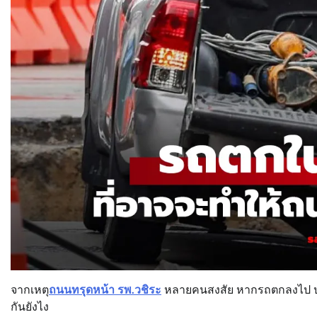
จากเหตุ
ถนนทรุดหน้า รพ.วชิระ
หลายคนสงสัย หากรถตกลงไป ประก
กันยังไง