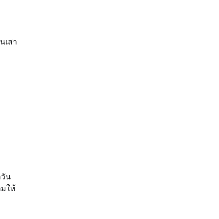
ชนเสา
วัน
ลมให้