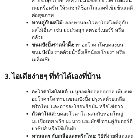
สายรักสุขภาพ! ใช้ความมันของอะโวคาโดแทน
เนยหรือครีม ให้รสชาติช็อกโกแลตที่เข้มข้นแต่ดี
ต่อสุขภาพ
ทานคู่กับผลไม้:
ลองทานอะโวคาโดสไลด์คู่กับ
ผลไม้อื่นๆ เช่น มะม่วงสุก สตรอว์เบอร์รี หรือ
กล้วย
ขนมปังปิ้งราดน้ำผึ้ง:
ทาอะโวคาโดบดลงบน
ขนมปังปิ้ง ราดด้วยน้ำผึ้งเล็กน้อย โรยงา หรือ
เมล็ดเชีย
3. ไอเดียง่ายๆ ที่ทำได้เองที่บ้าน
อะโวคาโดโทสต์:
เมนูยอดฮิตตลอดกาล เพียงบด
อะโวคาโด ทาบนขนมปังปิ้ง ปรุงรสด้วยเกลือ
พริกไทย และอาจจะโรยพริกป่น หรือไข่ดาว
กัวคาโมเล่:
บดอะโวคาโด ผสมกับหอมใหญ่
มะเขือเทศ พริก มะนาว และผักชี ทานคู่กับตอร์ตี
ยาชิปส์ หรือใช้เป็นดิป
ทานสดๆ กับเกลือและพริกไทย:
วิธีที่ง่ายที่สุดและ