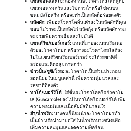
แซลมอนและไข่:
ลองทานอะโวคาโดสไลด์คู่กับ
แซลมอนรมควันและไข่ดาวน้ำหรือไข่คนบน
ขนมปังโฮลวีท หรือจะทำเป็นสลัดก็อร่อยลงตัว
สลัดผัก:
เพิ่มอะโวคาโดหั่นเต๋าลงในสลัดผักที่คุณ
ชอบ ไม่ว่าจะเป็นสลัดไก่ สลัดกุ้ง หรือสลัดผักรวม
จะช่วยเพิ่มความอิ่มและไขมันดี
แซนด์วิช/เบอร์เกอร์:
แทนที่มายองเนสหรือเนย
ด้วยอะโวคาโดบด หรือวางอะโวคาโดสไลด์ลง
ไปในแซนด์วิชหรือเบอร์เกอร์ จะได้รสชาติที่
อร่อยและดีต่อสุขภาพกว่า
ข้าวปั้น/ซูชิ/โรล:
อะโวคาโดเป็นส่วนประกอบ
ยอดนิยมในเมนูเหล่านี้ เพิ่มความนุ่มนวลและ
รสชาติที่ลงตัว
ทาโก้/เบอร์ริโต้:
ใส่ชิ้นอะโวคาโดหรือกัวคาโม
เล่ (Guacamole) ลงไปในทาโก้หรือเบอร์ริโต้ เพิ่ม
ความหอมมันและเนื้อสัมผัสที่น่าสนใจ
ยำ/น้ำพริก:
บางคนก็นิยมนำอะโวคาโดมาทำ
เป็นยำ หรือนำมาบดใส่ในน้ำพริกบางชนิดเพื่อ
เพิ่มความละมุนและลดความเผ็ดร้อน