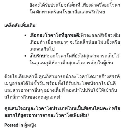
ยังคงได้รับประโยชน์เต็มที่ เพียงผ่าครึ่งอะโวคา
โด ตักทานพร้อมโรยเกลือและพริกไทย
เคล็ดลับเพิ่มเติม:
เลือกอะโวคาโดที่สุกพอดี:
ผิวจะออกสีเขียวเข้ม
เกือบดำ เมื่อกดเบาๆ จะนิ่มเล็กน้อย ไม่แข็งหรือ
เละจนเกินไป
เก็บรักษา:
อะโวคาโดที่ยังไม่สุกสามารถเก็บไว้
ในอุณหภูมิห้อง เมื่อสุกแล้วควรเก็บในตู้เย็น
ด้วยไอเดียเหล่านี้ คุณก็สามารถนำอะโวคาโดมาสร้างสรรค์
เมนูอร่อยได้ไม่ซ้ำวัน พร้อมทั้งได้รับประโยชน์จากไขมันดี
และสารอาหารอื่นๆ อย่างเต็มที่ ลองนำไปปรับใช้ให้เข้ากับ
สไตล์การกินของคุณดูนะคะ!
คุณสนใจเมนูอะโวคาโดประเภทไหนเป็นพิเศษไหมคะ? หรือ
อยากได้สูตรอาหารจากอะโวคาโดเพิ่มเติม?
Posted in
ผู้หญิง