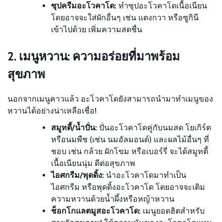
ซุปครีมอะโวคาโด:
ทำซุปอะโวคาโดเนื้อเนียน
โดยอาจจะใส่ผักอื่นๆ เช่น แตงกวา หรือซูกินี
เข้าไปด้วย เพิ่มความสดชื่น
2. เมนูหวาน: ความอร่อยที่มาพร้อม
สุขภาพ
นอกจากเมนูคาวแล้ว อะโวคาโดยังสามารถนำมาทำเมนูของ
หวานได้อย่างน่าเหลือเชื่อ!
สมูทตี้/น้ำปั่น:
ปั่นอะโวคาโดคู่กับนมสด โยเกิร์ต
หรือนมพืช (เช่น นมอัลมอนด์) และผลไม้อื่นๆ ที่
ชอบ เช่น กล้วย ผักโขม หรือเบอร์รี่ จะได้สมูทตี้
เนื้อเนียนนุ่ม ดีต่อสุขภาพ
ไอศกรีม/พุดดิ้ง:
นำอะโวคาโดมาทำเป็น
ไอศกรีม หรือพุดดิ้งอะโวคาโด โดยอาจจะเติม
ความหวานด้วยน้ำผึ้งหรือหญ้าหวาน
ช็อกโกแลตมูสอะโวคาโด:
เมนูยอดฮิตสำหรับ