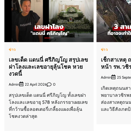
ข่าว
ข่าว
เลขเด็ด แดนนี่ ศรีภิญโญ สรุปเลข
เช็กสาเหตุ
ฝาโลงและเลขอายุลุ้นโชค หวย
หน้า รพ.วชิ
งวดนี้
Admin
25 Sept
Admin
0
22 April 2026
เกิดเหตุถนนส
สรุปเลขเด็ด แดนนี่ ศรีภิญโญ ทั้งเลขฝา
พยาบาลวชิรพย
โลงและเลขอายุ 578 หลังภรรยาเผยเลข
ส่องสาเหตุถนนย
ที่กว้านซื้อลอตเตอรี่เกลี้ยงแผงเพื่อลุ้น
และวิธีสังเกตป
โชคงวดล่าสุด