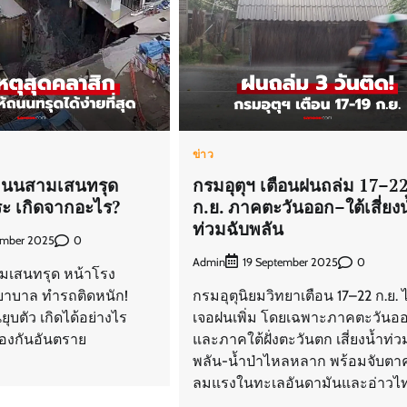
ข่าว
 ถนนสามเสนทรุด
กรมอุตุฯ เตือนฝนถล่ม 17–2
ระ เกิดจากอะไร?
ก.ย. ภาคตะวันออก–ใต้เสี่ยงน
ท่วมฉับพลัน
0
ember 2025
Admin
0
19 September 2025
ามเสนทรุด หน้าโรง
าบาล ทำรถติดหนัก!
กรมอุตุนิยมวิทยาเตือน 17–22 ก.ย.
ุบตัว เกิดได้อย่างไร
เจอฝนเพิ่ม โดยเฉพาะภาคตะวันอ
้องกันอันตราย
และภาคใต้ฝั่งตะวันตก เสี่ยงน้ำท่ว
พลัน-น้ำป่าไหลหลาก พร้อมจับตาค
ลมแรงในทะเลอันดามันและอ่าวไ