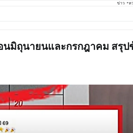
ข่าว
ห
ือนมิถุนายนและกรกฎาคม สรุปข