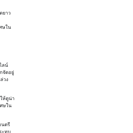
ุดยาว
เศษใน
ไลน์
จัดอยู่
ล่วง
ให้ดูน่า
ิเศษใน
มนตรี
กระทบ