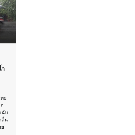
2
้ำ
 ไทย
อก
มฉับ
ลื่น
ทย