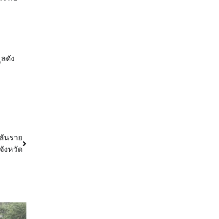
ลดัง
พลันราย
จังหวัด