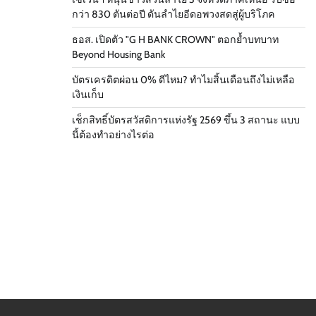
กว่า 830 ตันต่อปี ดันลำไยอีดอพวงสดสู่ผู้บริโภค
ธอส. เปิดตัว "G H BANK CROWN" ตอกย้ำบทบาท
Beyond Housing Bank
บัตรเครดิตผ่อน 0% ดีไหม? ทำไมสิ้นเดือนถึงไม่เหลือ
เงินเก็บ
เช็กสิทธิ์บัตรสวัสดิการแห่งรัฐ 2569 ขึ้น 3 สถานะ แบบ
นี้ต้องทำอย่างไรต่อ