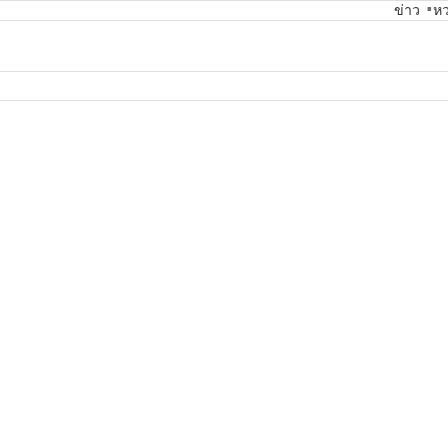
ข่าว
ห