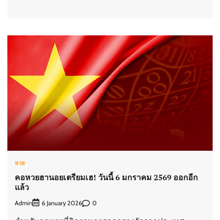
หวย
คอหวยฮานอยเตรียมเฮ! วันนี้ 6 มกราคม 2569 ออกอีก
แล้ว
Admin
0
6 January 2026