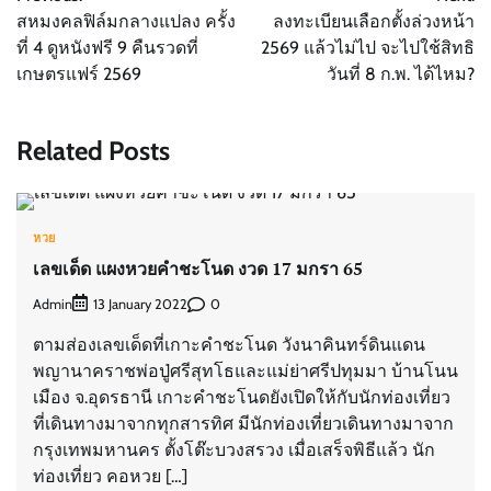
navigation
สหมงคลฟิล์มกลางแปลง ครั้ง
ลงทะเบียนเลือกตั้งล่วงหน้า
ที่ 4 ดูหนังฟรี 9 คืนรวดที่
2569 แล้วไม่ไป จะไปใช้สิทธิ
เกษตรแฟร์ 2569
วันที่ 8 ก.พ. ได้ไหม?
Related Posts
หวย
เลขเด็ด แผงหวยคำชะโนด งวด 17 มกรา 65
Admin
0
13 January 2022
ตามส่องเลขเด็ดที่เกาะคำชะโนด วังนาคินทร์ดินแดน
พญานาคราชพ่อปู่ศรีสุทโธและแม่ย่าศรีปทุมมา บ้านโนน
เมือง จ.อุดรธานี เกาะคำชะโนดยังเปิดให้กับนักท่องเที่ยว
ที่เดินทางมาจากทุกสารทิศ มีนักท่องเที่ยวเดินทางมาจาก
กรุงเทพมหานคร ตั้งโต๊ะบวงสรวง เมื่อเสร็จพิธีแล้ว นัก
ท่องเที่ยว คอหวย […]