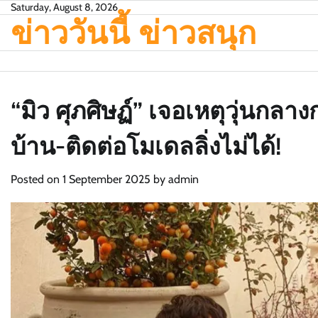
Skip
Saturday, August 8, 2026
ข่าววันนี้ ข่าวสนุก
to
content
“มิว ศุภศิษฏ์” เจอเหตุวุ่นกลา
บ้าน-ติดต่อโมเดลลิ่งไม่ได้!
Posted on
1 September 2025
by
admin