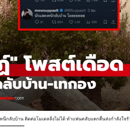
นีกลับบ้าน ติดต่อโมเดลลิ่งไม่ได้ ทำแฟนคลับแตกตื่นส่งกำลังใจรั