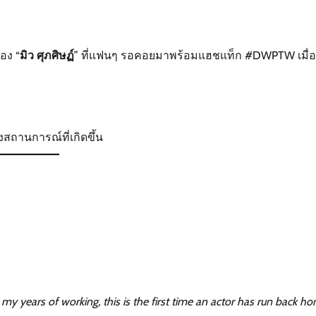
อง “
มิว ศุภศิษฏ์
” ที่แฟนๆ รอคอยมาพร้อมแฮชแท็ก #DWPTW เมื่อเ
สถานการณ์ที่เกิดขึ้น
l my years of working, this is the first time an actor has run back h