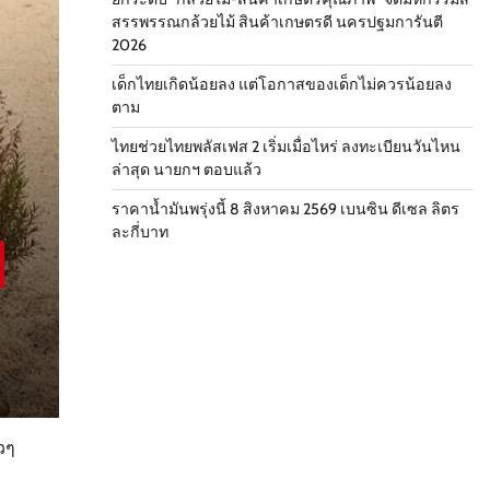
สรรพรรณกล้วยไม้ สินค้าเกษตรดี นครปฐมการันตี
2026
เด็กไทยเกิดน้อยลง แต่โอกาสของเด็กไม่ควรน้อยลง
ตาม
ไทยช่วยไทยพลัสเฟส 2 เริ่มเมื่อไหร่ ลงทะเบียนวันไหน
ล่าสุด นายกฯ ตอบแล้ว
ราคาน้ำมันพรุ่งนี้ 8 สิงหาคม 2569 เบนซิน ดีเซล ลิตร
ละกี่บาท
วๆ