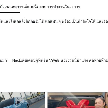
่เจ้าตัวเจอเหตุการณ์แบบนี้ตลอดการทำงานในวงการ
และโมเดลลิ่งติดต่อไม่ได้ แต่แฟน ๆ พร้อมเป็นกำลังใจให้ และ
ับมา
Next:
เลขเด็ดปฏิทินจีน 1/9/68 หวยงวดนี้มาแรง คอหวยห้า