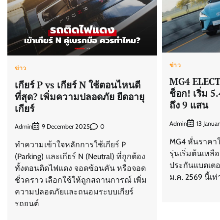
ข่าว
ข่าว
MG4 ELECTR
เกียร์ P vs เกียร์ N ใช้ตอนไหนดี
ช็อก! เริ่ม 5
ที่สุด? เพิ่มความปลอดภัย ยืดอายุ
ถึง 9 แสน
เกียร์
Admin
13 Janua
Admin
0
9 December 2025
MG4 หั่นราคาใ
ทำความเข้าใจหลักการใช้เกียร์ P
รุ่นเริ่มต้นเหล
(Parking) และเกียร์ N (Neutral) ที่ถูกต้อง
ประกันแบตเตอร
ทั้งตอนติดไฟแดง จอดซ้อนคัน หรือจอด
ม.ค. 2569 นี้เท่
ชั่วคราว เลือกใช้ให้ถูกสถานการณ์ เพิ่ม
ความปลอดภัยและถนอมระบบเกียร์
รถยนต์